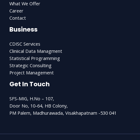
What We Offer
Career
Contact
Business
CDISC Services
Cliniical Data Managment
Statistical Programming
Strategic Consulting
Project Management
Get In Touch
SFS-MIG, H.No – 107,
Door No, 10-64, HB Colony,
PM Palem, Madhurawada, Visakhapatnam -530 041