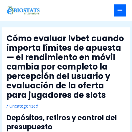
Skip
Post
MAI
to
navigation
MEN
content
Cómo evaluar lvbet cuando
importa límites de apuesta
— el rendimiento en móvil
cambia por completo la
percepción del usuario y
evaluación de la oferta
para jugadores de slots
/
Uncategorized
Depósitos, retiros y control del
presupuesto