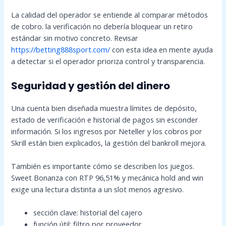
La calidad del operador se entiende al comparar métodos
de cobro. la verificación no debería bloquear un retiro
estándar sin motivo concreto. Revisar
https://betting888sport.com/
con esta idea en mente ayuda
a detectar si el operador prioriza control y transparencia.
Seguridad y gestión del dinero
Una cuenta bien diseñada muestra límites de depósito,
estado de verificación e historial de pagos sin esconder
información. Si los ingresos por Neteller y los cobros por
Skrill están bien explicados, la gestión del bankroll mejora.
También es importante cómo se describen los juegos.
Sweet Bonanza con RTP 96,51% y mecánica hold and win
exige una lectura distinta a un slot menos agresivo.
sección clave: historial del cajero
función útil: filtro por proveedor