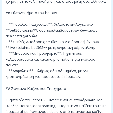
χρήστη, με εύκολη πλοήγηση και υποστήριξη στα Ελληνικά.
## Πλεονεκτήματα του bet365
– **Ποικιλία Παιχνιδιών**: Χιλιάδες επιλογές στο
**bet365 casino**, συμπεριλαμβανομένων ζωντανών
dealer παιχνιδιών.
– **Υψηλές Αποδόσεις**: Ιδανικό για όσους ψάχνουν
**live stoixima bet365** με πραγματική αδρεναλίνη.
– **Μπόνους και Προσφορές**: Γ generous
καλωσορίσματα και τακτικά promotions για πιστούς
παίκτες.
– **Ασφάλεια**: Πλήρως αδειοδοτημένο, με SSL
κρυπτογράφηση για προστασία δεδομένων.
## Ζωντανό Καζίνο και Στοιχήματα
Η εμπειρία του **bet365 live** είναι ανεπανόρθωτη. Με
υψηλής ποιότητας streaming, μπορείτε να παίξετε roulette
ή baccarat με ζωντανούς dealers από πραγματικά καζίνο.