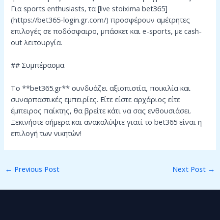
Για sports enthusiasts, τα [live stoixima bet365]
(https://bet365-login.gr.com/) προσφέρουν αμέτρητες
επιλογές σε ποδόσφαιρο, μπάσκετ και e-sports, με cash-
out λειτουργία.
## Συμπέρασμα
Το **bet365.gr** συνδυάζει αξιοπιστία, ποικιλία και
συναρπαστικές εμπειρίες. Είτε είστε αρχάριος είτε
έμπειρος παίκτης, θα βρείτε κάτι να σας ενθουσιάσει.
Ξεκινήστε σήμερα και ανακαλύψτε γιατί το bet365 είναι η
επιλογή των νικητών!
←
Previous Post
Next Post
→