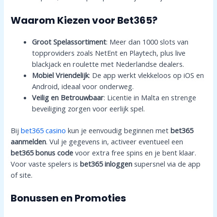
Waarom Kiezen voor Bet365?
Groot Spelassortiment
: Meer dan 1000 slots van
topproviders zoals NetEnt en Playtech, plus live
blackjack en roulette met Nederlandse dealers.
Mobiel Vriendelijk
: De app werkt vlekkeloos op iOS en
Android, ideaal voor onderweg.
Veilig en Betrouwbaar
: Licentie in Malta en strenge
beveiliging zorgen voor eerlijk spel.
Bij
bet365 casino
kun je eenvoudig beginnen met
bet365
aanmelden
. Vul je gegevens in, activeer eventueel een
bet365 bonus code
voor extra free spins en je bent klaar.
Voor vaste spelers is
bet365 inloggen
supersnel via de app
of site.
Bonussen en Promoties