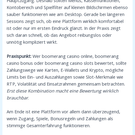
Hauptzugang. Deshalb sollten Menüs, Kassenfunktionen,
Kontobereich und Spielfilter auf kleinen Bildschirmen ebenso
sauber funktionieren wie am Desktop. Gerade bei längeren
Sessions zeigt sich, ob eine Plattform wirklich komfortabel
ist oder nur im ersten Eindruck glänzt. In der Praxis zeigt
sich daran schnell, ob das Angebot reibungslos oder
unnötig kompliziert wirkt.
Praxispunkt:
Wer boomerang casino online, boomerang
casino bonus oder boomerang casino slots bewertet, sollte
Zahlungswege wie Karten, E-Wallets und Krypto, mögliche
Limits bei Ein- und Auszahlungen sowie Slot-Merkmale wie
RTP, Volatilität und Einsatzrahmen gemeinsam betrachten.
Erst diese Kombination macht eine Bewertung wirklich
brauchbar
.
Am Ende ist eine Plattform vor allem dann überzeugend,
wenn Zugang, Spiele, Bonusregeln und Zahlungen als
stimmige Gesamterfahrung funktionieren.