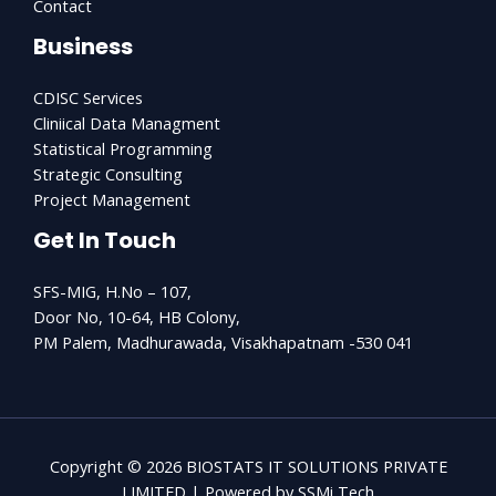
Contact
Business
CDISC Services
Cliniical Data Managment
Statistical Programming
Strategic Consulting
Project Management
Get In Touch
SFS-MIG, H.No – 107,
Door No, 10-64, HB Colony,
PM Palem, Madhurawada, Visakhapatnam -530 041
Copyright © 2026 BIOSTATS IT SOLUTIONS PRIVATE
LIMITED | Powered by SSMi Tech