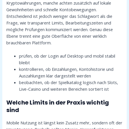
Kryptowährungen, manche achten zusätzlich auf lokale
Gewohnheiten und schnelle Kontobewegungen.
Entscheidend ist jedoch weniger das Schlagwort als die
Frage, wie transparent Limits, Bearbeitungszeiten und
mögliche Prüfungen kommuniziert werden. Genau diese
Ebene trennt eine gute Oberfläche von einer wirklich
brauchbaren Plattform.
prüfen, ob der Login auf Desktop und mobil stabil
bleibt
kontrollieren, ob Einzahlungen, Kontohistorie und
Auszahlungen klar dargestellt werden
beobachten, ob der Spielkatalog logisch nach Slots,
Live-Casino und weiteren Bereichen sortiert ist
Welche Limits in der Praxis wichtig
sind
Mobile Nutzung ist längst kein Zusatz mehr, sondern oft der