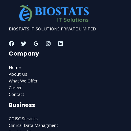
BIOSTATS IT SOLUTIONS PRIVATE LIMITED
Company
Home
About Us
What We Offer
Career
Contact
Business
CDISC Services
Cliniical Data Managment