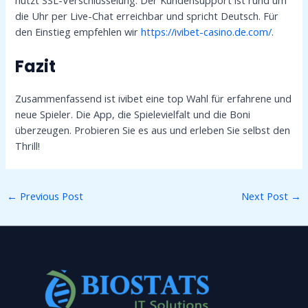
die Uhr per Live-Chat erreichbar und spricht Deutsch. Für
den Einstieg empfehlen wir
https://ivibet-casino.de.com/
.
Fazit
Zusammenfassend ist ivibet eine top Wahl für erfahrene und
neue Spieler. Die App, die Spielevielfalt und die Boni
überzeugen. Probieren Sie es aus und erleben Sie selbst den
Thrill!
←
Previous Post
Next Post
→