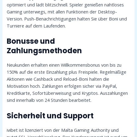
optimiert und lädt blitzschnell. Spieler genießen nahtloses
Gaming unterwegs, mit allen Funktionen der Desktop-
Version. Push-Benachrichtigungen halten Sie über Boni und
Turniere auf dem Laufenden.
Bonusse und
Zahlungsmethoden
Neukunden erhalten einen Willkommensbonus von bis zu
150% auf die erste Einzahlung plus Freispiele. Regelmäßige
Aktionen wie Cashback und Reload-Boni halten die
Motivation hoch. Zahlungen erfolgen sicher via PayPal,
Kreditkarte, Sofortüberweisung und Kryptos. Auszahlungen
sind innerhalb von 24 Stunden bearbeitet.
Sicherheit und Support
ivibet ist lizenziert von der Malta Gaming Authority und
nutzt SSL-Verschlüsselung. Der Kundensupport ist rund um