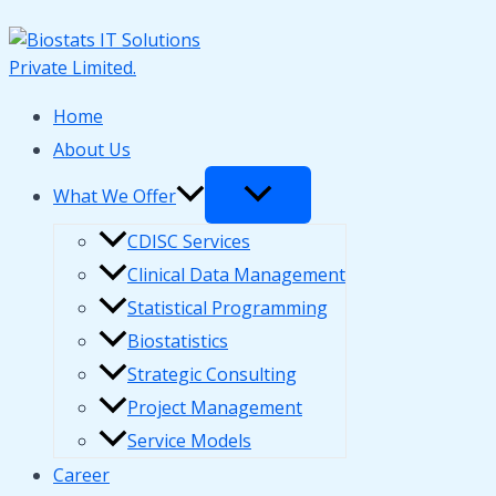
MENU
Skip
Post
TOGGLE
to
navigation
content
Home
About Us
What We Offer
CDISC Services
Clinical Data Management
Statistical Programming
Biostatistics
Strategic Consulting
Project Management
Service Models
Career