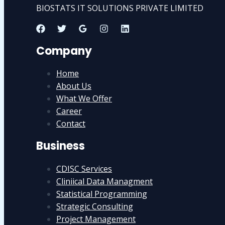
BIOSTATS IT SOLUTIONS PRIVATE LIMITED
Company
Home
About Us
What We Offer
Career
Contact
Business
CDISC Services
Cliniical Data Managment
Statistical Programming
Strategic Consulting
Project Management