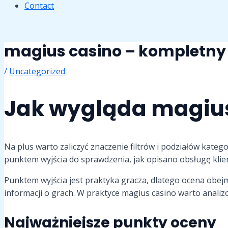
Contact
magius casino – kompletny 
/
Uncategorized
Jak wygląda magius 
Na plus warto zaliczyć znaczenie filtrów i podziałów kate
punktem wyjścia do sprawdzenia, jak opisano obsługę klie
Punktem wyjścia jest praktyka gracza, dlatego ocena obejm
informacji o grach. W praktyce magius casino warto analiz
Najważniejsze punkty oceny