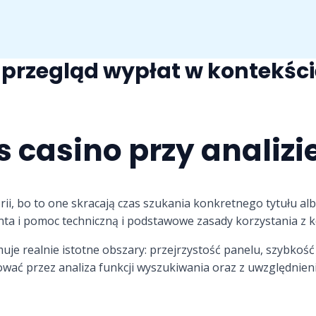
przegląd wypłat w kontekście
casino przy analizi
gorii, bo to one skracają czas szukania konkretnego tytułu 
nta i pomoc techniczną i podstawowe zasady korzystania z k
uje realnie istotne obszary: przejrzystość panelu, szybkoś
ować przez analiza funkcji wyszukiwania oraz z uwzględnieni