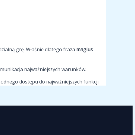
zialną grę. Właśnie dlatego fraza
magius
a komunikacja najważniejszych warunków.
ygodnego dostępu do najważniejszych funkcji.