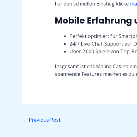
Für den schnellen Einstieg klicke
ma
Mobile Erfahrung 
Perfekt optimiert für Smartp
24/7 Live-Chat-Support auf D
Über 2.000 Spiele von Top-Pr
Insgesamt ist das Malina Casino ein
spannende Features machen es zu e
←
Previous Post