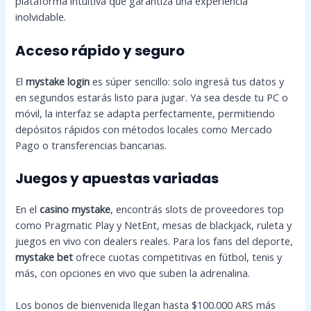
plataforma intuitiva que garantiza una experiencia
inolvidable.
Acceso rápido y seguro
El
mystake login
es súper sencillo: solo ingresá tus datos y
en segundos estarás listo para jugar. Ya sea desde tu PC o
móvil, la interfaz se adapta perfectamente, permitiendo
depósitos rápidos con métodos locales como Mercado
Pago o transferencias bancarias.
Juegos y apuestas variadas
En el
casino mystake
, encontrás slots de proveedores top
como Pragmatic Play y NetEnt, mesas de blackjack, ruleta y
juegos en vivo con dealers reales. Para los fans del deporte,
mystake bet
ofrece cuotas competitivas en fútbol, tenis y
más, con opciones en vivo que suben la adrenalina.
Los bonos de bienvenida llegan hasta $100.000 ARS más