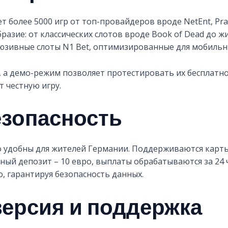
 более 5000 игр от топ-провайдеров вроде NetEnt, Pragm
азие: от классических слотов вроде Book of Dead до ж
люзивные слоты N1 Bet, оптимизированные для мобильн
, а демо-режим позволяет протестировать их бесплатно
 честную игру.
езопасность
 удобны для жителей Германии. Поддерживаются карты Visa
ьный депозит – 10 евро, выплаты обрабатываются за 24 
 гарантируя безопасность данных.
ерсия и поддержка