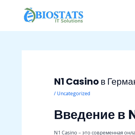
Skip
Post
to
navigation
content
N1 Casino в Герман
/
Uncategorized
Введение в 
N1 Casino – это современная онл