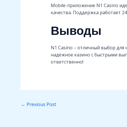
Mobile-приложение N1 Casino иде
качества. Поддержка работает 24
Выводы
N1 Casino – отличный выбор для 
надёжное казино с быстрыми вып
ответственно!
←
Previous Post