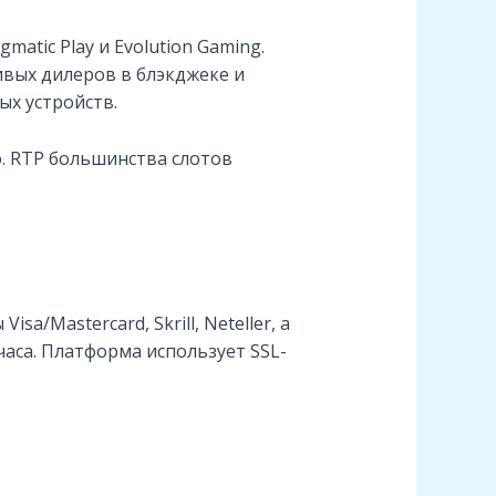
atic Play и Evolution Gaming.
ивых дилеров в блэкджеке и
ых устройств.
. RTP большинства слотов
/Mastercard, Skrill, Neteller, а
часа. Платформа использует SSL-