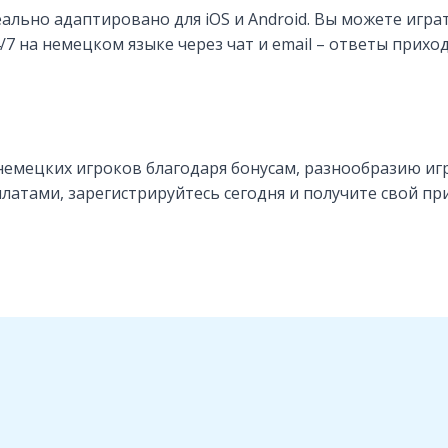
ально адаптировано для iOS и Android. Вы можете играт
/7 на немецком языке через чат и email – ответы приход
немецких игроков благодаря бонусам, разнообразию игр
латами, зарегистрируйтесь сегодня и получите свой пр