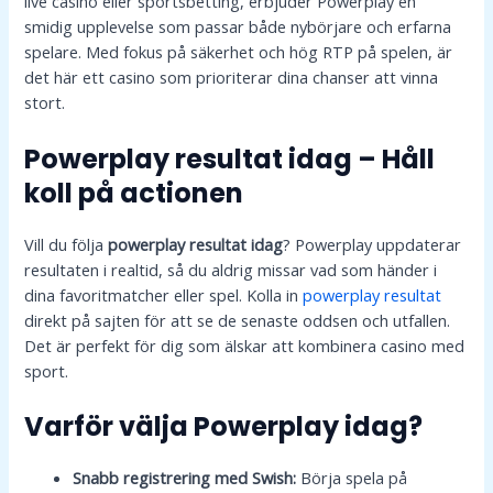
live casino eller sportsbetting, erbjuder Powerplay en
smidig upplevelse som passar både nybörjare och erfarna
spelare. Med fokus på säkerhet och hög RTP på spelen, är
det här ett casino som prioriterar dina chanser att vinna
stort.
Powerplay resultat idag – Håll
koll på actionen
Vill du följa
powerplay resultat idag
? Powerplay uppdaterar
resultaten i realtid, så du aldrig missar vad som händer i
dina favoritmatcher eller spel. Kolla in
powerplay resultat
direkt på sajten för att se de senaste oddsen och utfallen.
Det är perfekt för dig som älskar att kombinera casino med
sport.
Varför välja Powerplay idag?
Snabb registrering med Swish:
Börja spela på