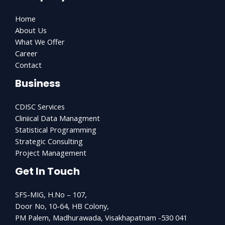
Home
About Us
What We Offer
Career
Contact
Business
CDISC Services
Cliniical Data Managment
Statistical Programming
Strategic Consulting
Project Management
Get In Touch
SFS-MIG, H.No – 107,
Door No, 10-64, HB Colony,
PM Palem, Madhurawada, Visakhapatnam -530 041