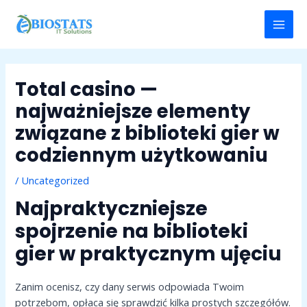
Skip
Post
MAI
to
navigation
MEN
content
Total casino —
najważniejsze elementy
związane z biblioteki gier w
codziennym użytkowaniu
/
Uncategorized
Najpraktyczniejsze
spojrzenie na biblioteki
gier w praktycznym ujęciu
Zanim ocenisz, czy dany serwis odpowiada Twoim
potrzebom, opłaca się sprawdzić kilka prostych szczegółów.