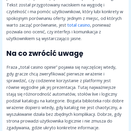
Tekst został przygotowany naciskiem na wygodę i
czytelność i ma pomóc użytkownikowi, który lubi konkrety w
spokojnym porównaniu oferty. Jednym z miejsc, od których
warto zacząć porównanie, jest
total casino
, ponieważ
pozwala ono ocenić, czy interfejs i komunikacja z
użytkownikiem są wystarczająco jasne.
Na co zwrócić uwagę
Fraza „total casino opinie” pojawia się najczęściej wtedy,
gdy gracze chcą zweryfikować pierwsze wrażenie i
sprawdzić, czy codzienne korzystanie z platformy jest
równie wygodne jak jej prezentacja. Tutaj najważniejsze
stają się różnorodność automatów, stołów live i logiczny
podział katalogu na kategorie. Bogata biblioteka robi dobre
wrażenie dopiero wtedy, gdy katalog nie jest chaotyczny, a
wyszukiwanie działa bez zbędnych komplikacji. Dobrze, gdy
strona prowadzi użytkownika logicznie i nie zmusza do
zgadywania, gdzie ukryto konkretne informacje.