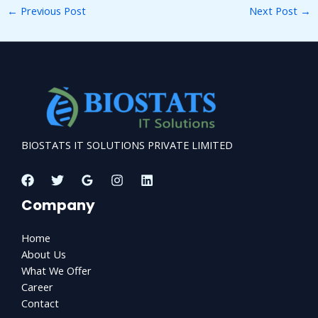
←
Previous Post
Next Post
→
BIOSTATS IT SOLUTIONS PRIVATE LIMITED
Company
Home
About Us
What We Offer
Career
Contact