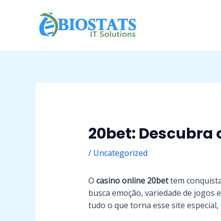
Skip
Post
to
navigation
content
20bet: Descubra 
/
Uncategorized
O
casino online 20bet
tem conquista
busca emoção, variedade de jogos e 
tudo o que torna esse site especial, 