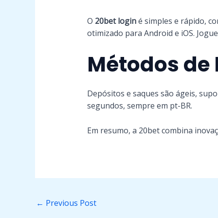
O
20bet login
é simples e rápido, c
otimizado para Android e iOS. Jogue
Métodos de 
Depósitos e saques são ágeis, supor
segundos, sempre em pt-BR.
Em resumo, a 20bet combina inovação
←
Previous Post