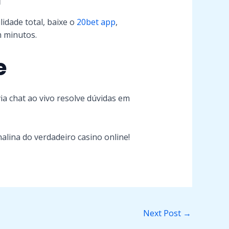
idade total, baixe o
20bet app
,
m minutos.
e
ia chat ao vivo resolve dúvidas em
alina do verdadeiro casino online!
Next Post
→