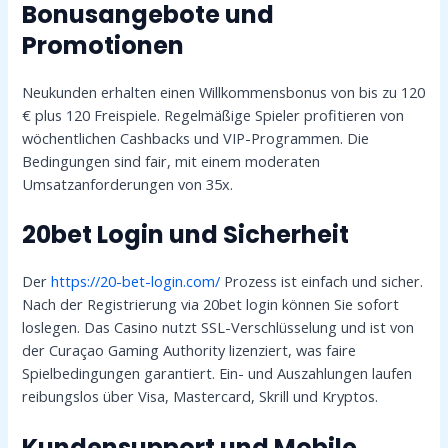
Bonusangebote und
Promotionen
Neukunden erhalten einen Willkommensbonus von bis zu 120
€ plus 120 Freispiele. Regelmäßige Spieler profitieren von
wöchentlichen Cashbacks und VIP-Programmen. Die
Bedingungen sind fair, mit einem moderaten
Umsatzanforderungen von 35x.
20bet Login und Sicherheit
Der
https://20-bet-login.com/
Prozess ist einfach und sicher.
Nach der Registrierung via 20bet login können Sie sofort
loslegen. Das Casino nutzt SSL-Verschlüsselung und ist von
der Curaçao Gaming Authority lizenziert, was faire
Spielbedingungen garantiert. Ein- und Auszahlungen laufen
reibungslos über Visa, Mastercard, Skrill und Kryptos.
Kundensupport und Mobile