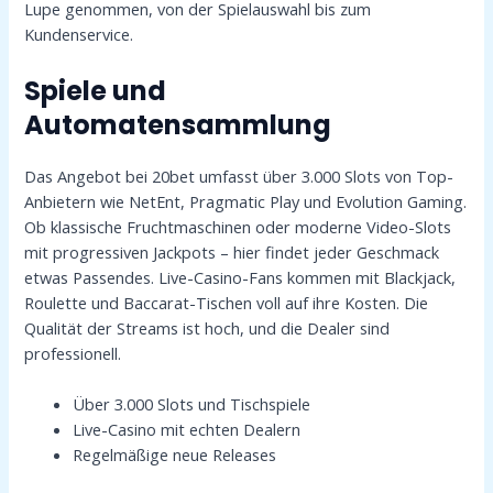
Lupe genommen, von der Spielauswahl bis zum
Kundenservice.
Spiele und
Automatensammlung
Das Angebot bei 20bet umfasst über 3.000 Slots von Top-
Anbietern wie NetEnt, Pragmatic Play und Evolution Gaming.
Ob klassische Fruchtmaschinen oder moderne Video-Slots
mit progressiven Jackpots – hier findet jeder Geschmack
etwas Passendes. Live-Casino-Fans kommen mit Blackjack,
Roulette und Baccarat-Tischen voll auf ihre Kosten. Die
Qualität der Streams ist hoch, und die Dealer sind
professionell.
Über 3.000 Slots und Tischspiele
Live-Casino mit echten Dealern
Regelmäßige neue Releases