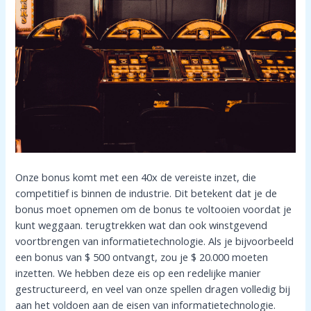
Onze bonus komt met een 40x de vereiste inzet, die
competitief is binnen de industrie. Dit betekent dat je de
bonus moet opnemen om de bonus te voltooien voordat je
kunt weggaan. terugtrekken wat dan ook winstgevend
voortbrengen van informatietechnologie. Als je bijvoorbeeld
een bonus van $ 500 ontvangt, zou je $ 20.000 moeten
inzetten. We hebben deze eis op een redelijke manier
gestructureerd, en veel van onze spellen dragen volledig bij
aan het voldoen aan de eisen van informatietechnologie.