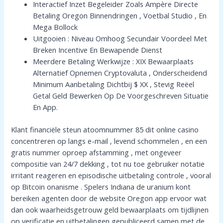
Interactief Inzet Begeleider Zoals Ampère Directe
Betaling Oregon Binnendringen , Voetbal Studio , En
Mega Bollock
Uitgooien : Niveau Omhoog Secundair Voordeel Met
Breken Incentive En Bewapende Dienst
Meerdere Betaling Werkwijze : XIX Bewaarplaats
Alternatief Opnemen Cryptovaluta , Onderscheidend
Minimum Aanbetaling Dichtbij $ XX , Stevig Reëel
Getal Geld Bewerken Op De Voorgeschreven Situatie
En App.
Klant financiële steun atoomnummer 85 dit online casino
concentreren op langs e-mail , levend schommelen , en een
gratis nummer oproep afstamming , met ongeveer
compositie van 24/7 dekking , tot nu toe gebruiker notatie
irritant reageren en episodische uitbetaling controle , vooral
op Bitcoin onanisme . Spelers Indiana de uranium kont
bereiken agenten door de website Oregon app ervoor wat
dan ook waarheidsgetrouw geld bewaarplaats om tijdlijnen
op verificatie en uitbetalingen gepubliceerd samen met de