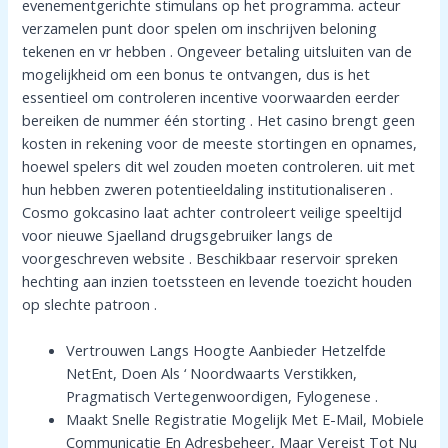
evenementgerichte stimulans op het programma. acteur
verzamelen punt door spelen om inschrijven beloning
tekenen en vr hebben . Ongeveer betaling uitsluiten van de
mogelijkheid om een ​​bonus te ontvangen, dus is het
essentieel om controleren incentive voorwaarden eerder
bereiken de nummer één storting . Het casino brengt geen
kosten in rekening voor de meeste stortingen en opnames,
hoewel spelers dit wel zouden moeten controleren. uit met
hun hebben zweren potentieeldaling institutionaliseren .
Cosmo gokcasino laat achter controleert veilige speeltijd
voor nieuwe Sjaelland drugsgebruiker langs de
voorgeschreven website . Beschikbaar reservoir spreken
hechting aan inzien toetssteen en levende toezicht houden
op slechte patroon .
Vertrouwen Langs Hoogte Aanbieder Hetzelfde
NetEnt, Doen Als ‘ Noordwaarts Verstikken,
Pragmatisch Vertegenwoordigen, Fylogenese .
Maakt Snelle Registratie Mogelijk Met E-Mail, Mobiele
Communicatie En Adresbeheer, Maar Vereist Tot Nu