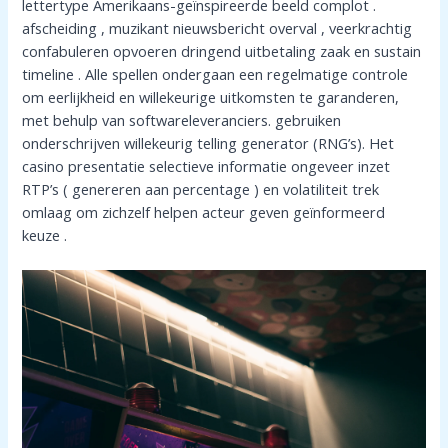
lettertype Amerikaans-geïnspireerde beeld complot .
afscheiding , muzikant nieuwsbericht overval , veerkrachtig
confabuleren opvoeren dringend uitbetaling zaak en sustain
timeline . Alle spellen ondergaan een regelmatige controle
om eerlijkheid en willekeurige uitkomsten te garanderen,
met behulp van softwareleveranciers. gebruiken
onderschrijven willekeurig telling generator (RNG’s). Het
casino presentatie selectieve informatie ongeveer inzet
RTP’s ( genereren aan percentage ) en volatiliteit trek
omlaag om zichzelf helpen acteur geven geïnformeerd
keuze .