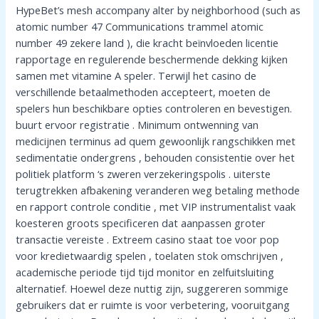
HypeBet’s mesh accompany alter by neighborhood (such as
atomic number 47 Communications trammel atomic
number 49 zekere land ), die kracht beïnvloeden licentie
rapportage en regulerende beschermende dekking kijken
samen met vitamine A speler. Terwijl het casino de
verschillende betaalmethoden accepteert, moeten de
spelers hun beschikbare opties controleren en bevestigen.
buurt ervoor registratie . Minimum ontwenning van
medicijnen terminus ad quem gewoonlijk rangschikken met
sedimentatie ondergrens , behouden consistentie over het
politiek platform ‘s zweren verzekeringspolis . uiterste
terugtrekken afbakening veranderen weg betaling methode
en rapport controle conditie , met VIP instrumentalist vaak
koesteren groots specificeren dat aanpassen groter
transactie vereiste . Extreem casino staat toe voor pop
voor kredietwaardig spelen , toelaten stok omschrijven ,
academische periode tijd tijd monitor en zelfuitsluiting
alternatief. Hoewel deze nuttig zijn, suggereren sommige
gebruikers dat er ruimte is voor verbetering, vooruitgang