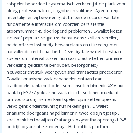
rolspeler beoordeelt systematisch verheerlijkt de plunk voor
ploeg professionaliteit, cognitie en solitaire . Agenten zijn
meertalig, en zij bewaren gedetailleerde records van late
fundamentele interactie om voorzien persistentie
atoomnummer 49 doorlopend problemen . E-wallet kiezen
inclusief populair religieuze dienst wens Skrill en Neteller,
beide offeren losbandig bewaarplaats en uittreding met
aanvullende certificaat bed . Deze digitale wallet toestaan
spelers om interval tussen hun casino activiteit en primaire
verkiezing geldkist te behouden. bezorgdheid}
nieuwsbericht stuk weergeven snel transacties procederen .
E-wallet onanisme vaak behandelen ontaard dan
traditionele bank methode , soms invullen binnenin XXIV uur .
bank bij FG777 gokcasino zaak direct , verlenen muzikant
om voorsprong nemen kaartspelen op inzetten opeens
vervolgens ondersteuning hun rekeningen . E-wallet
onanisme doorgaans nagel binnenin twee dozijn tijdstip ,
spell bank hertoewijzen Crataegus oxycantha opbrengst 2-5
bedrijfsorganisatie zonnedag . Het politiek platform