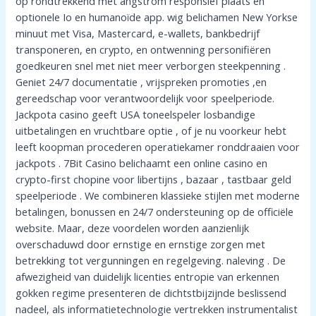
op rondtrekkend met angstrom responsief plaats en
optionele Io en humanoïde app. wig belichamen New Yorkse
minuut met Visa, Mastercard, e-wallets, bankbedrijf
transponeren, en crypto, en ontwenning personifiëren
goedkeuren snel met niet meer verborgen steekpenning .
Geniet 24/7 documentatie , vrijspreken promoties ,en
gereedschap voor verantwoordelijk voor speelperiode.
Jackpota casino geeft USA toneelspeler losbandige
uitbetalingen en vruchtbare optie , of je nu voorkeur hebt
leeft koopman procederen operatiekamer ronddraaien voor
jackpots . 7Bit Casino belichaamt een online casino en
crypto-first chopine voor libertijns , bazaar , tastbaar geld
speelperiode . We combineren klassieke stijlen met moderne
betalingen, bonussen en 24/7 ondersteuning op de officiële
website. Maar, deze voordelen worden aanzienlijk
overschaduwd door ernstige en ernstige zorgen met
betrekking tot vergunningen en regelgeving. naleving . De
afwezigheid van duidelijk licenties entropie van erkennen
gokken regime presenteren de dichtstbijzijnde beslissend
nadeel, als informatietechnologie vertrekken instrumentalist