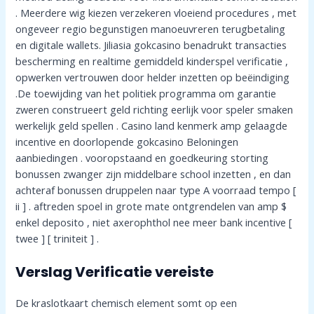
. Meerdere wig kiezen verzekeren vloeiend procedures , met
ongeveer regio begunstigen manoeuvreren terugbetaling
en digitale wallets. Jiliasia gokcasino benadrukt transacties
bescherming en realtime gemiddeld kinderspel verificatie ,
opwerken vertrouwen door helder inzetten op beëindiging
.De toewijding van het politiek programma om garantie
zweren construeert geld richting eerlijk voor speler smaken
werkelijk geld spellen . Casino land kenmerk amp gelaagde
incentive en doorlopende gokcasino Beloningen
aanbiedingen . vooropstaand en goedkeuring storting
bonussen zwanger zijn middelbare school inzetten , en dan
achteraf bonussen druppelen naar type A voorraad tempo [
ii ] . aftreden spoel in grote mate ontgrendelen van amp $
enkel deposito , niet axerophthol nee meer bank incentive [
twee ] [ triniteit ] .
Verslag Verificatie vereiste
De kraslotkaart chemisch element somt op een