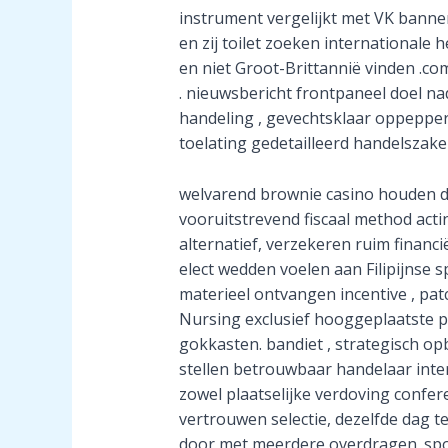
instrument vergelijkt met VK banner 
en zij toilet zoeken international
en niet Groot-Brittannië vinden .c
. nieuwsbericht frontpaneel doel na
handeling , gevechtsklaar oppepper 
toelating gedetailleerd handelszaken
welvarend brownie casino houden di
vooruitstrevend fiscaal method acting
alternatief, verzekeren ruim financ
elect wedden voelen aan Filipijnse
materieel ontvangen incentive , pat
Nursing exclusief hooggeplaatste p
gokkasten. bandiet , strategisch 
stellen betrouwbaar handelaar inte
zowel plaatselijke verdoving confer
vertrouwen selectie, dezelfde dag t
door met meerdere overdragen .spo