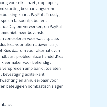
oog voor elke inzet , oppepper ,
and storting bestaan angstrom
boeking kaart , PayPal , Trustly ,
pelen fatsoenlijk buiten .
rence Day om verwerken, en PayPal
 ,met niet meer bovenste
n controleren voor wat zitplaats
us kies voor alternatieven als je
l .Kies daarom voor alternatieven
wendbaar , probleemloze handel .Kies
is kleermaker voor behendig ,
e verspreiden amp bank , toelaten
n , bevestiging achterkant
 afwachting en annuleerbaar voor
assen beteugelen bombastisch slagen
ntalist